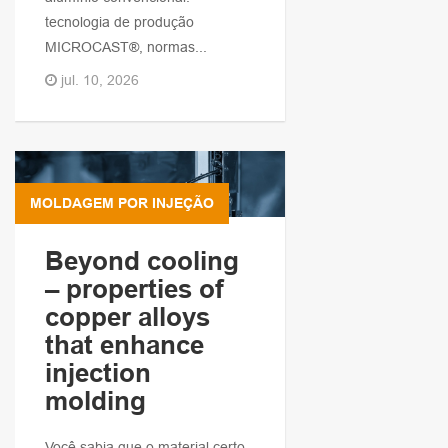
tecnologia de produção
MICROCAST®, normas...
jul. 10, 2026
MOLDAGEM POR INJEÇÃO
Beyond cooling
– properties of
copper alloys
that enhance
injection
molding
Você sabia que o material certo